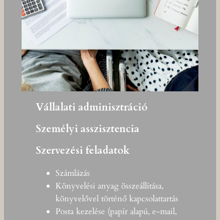
Vállalati adminisztráció
Személyi asszisztencia
Szervezési feladatok
Számlázás
Könyvelési anyag összeállítása,
könyvelővel történő kapcsolattartás
Posta kezelése (papír alapú, e-mail,