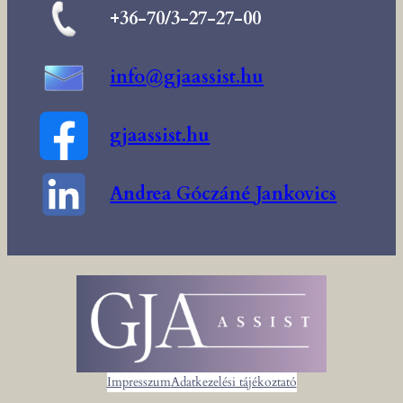
+36-70/3-27-27-00
info@gjaassist.hu
gjaassist.hu
Andrea Góczáné Jankovics
Impresszum
Adatkezelési tájékoztató