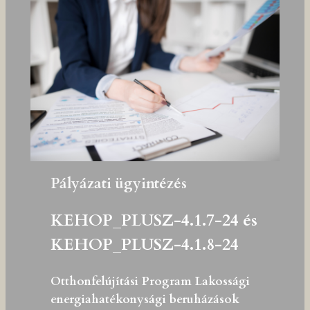
Pályázati ügyintézés
KEHOP_PLUSZ-4.1.7-24 és
KEHOP_PLUSZ-4.1.8-24
Otthonfelújítási Program Lakossági
energiahatékonysági beruházások