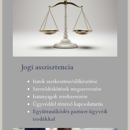
Jogi asszisztencia
Iratok szerkesztése/előkészítése
Szerződéskötések megszervezése
Iratanyagok rendszerezése
Ügyvéddel történő kapcsolattartás
Együttműködés partner ügyvédi
irodákkal