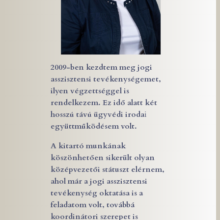
2009-ben kezdtem meg
jogi
asszisztensi tevékenységemet,
ilyen végzettséggel is
rendelkezem.
Ez idő alatt két
hosszú távú ügyvédi iroda
i
együttműködésem volt.
A kitartó munkának
köszönhetően sikerült olyan
középvezetői státuszt elérnem,
ahol már a jogi asszisztensi
tevékenység oktatása is a
feladatom volt, továbbá
koordinátori szerepet is