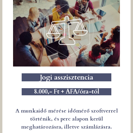
Jogi asszisztencia
8.000,- Ft + ÁFA/óra-tól
A munkaidő mérése időmérő szoftverrel
történik, és perc alapon kerül
meghatározásra, illetve számlázásra.