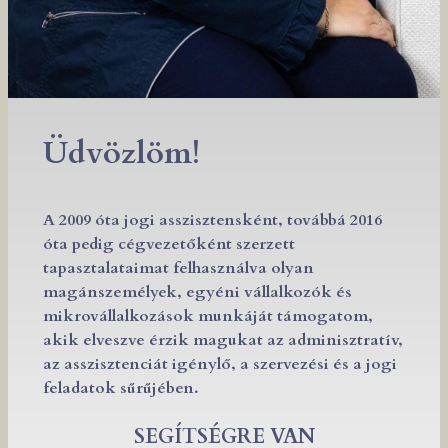
Üdvözlöm!
A 2009 óta jogi asszisztensként, továbbá 2016
óta pedig cégvezetőként szerzett
tapasztalataimat felhasználva olyan
magánszemélyek, egyéni vállalkozók és
mikrovállalkozások munkáját támogatom,
akik elveszve érzik magukat az adminisztratív,
az asszisztenciát igénylő, a szervezési és a jogi
feladatok sűrűjében.
SEGÍTSÉGRE VAN