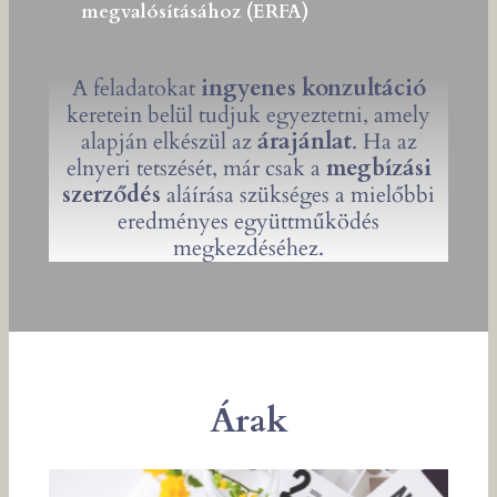
megvalósításához (ERFA)
A feladatokat
ingyenes konzultáció
keretein belül tudjuk egyeztetni, amely
alapján elkészül az
árajánlat
. Ha az
elnyeri tetszését, már csak a
megbízási
szerződés
aláírása szükséges a mielőbbi
eredményes együttműködés
megkezdéséhez.
Árak