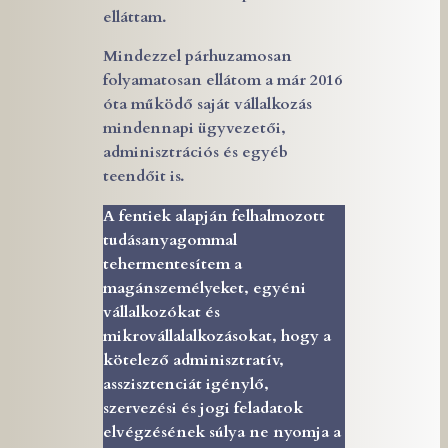
elláttam.
Mindezzel párhuzamosan
folyamatosan ellátom a már 2016
óta működő saját vállalkozás
mindennapi ügyvezetői,
adminisztrációs és egyéb
teendőit is.
A fentiek alapján felhalmozott
tudásanyagommal
tehermentesítem a
magánszemélyeket, egyéni
vállalkozókat és
mikrovállalalkozásokat, hogy a
kötelező adminisztratív,
asszisztenciát igénylő,
szervezési és jogi feladatok
elvégzésének súlya ne nyomja a