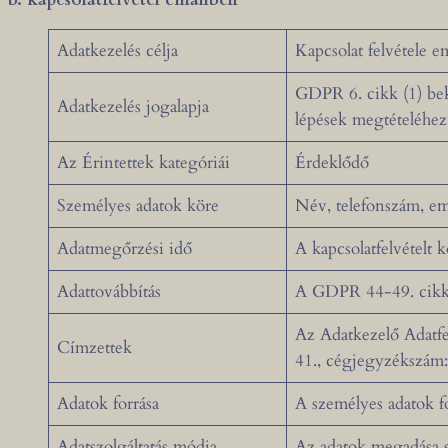
Adatkezelés célja
Kapcsolat felvétele e
GDPR 6. cikk (1) bek
Adatkezelés jogalapja
lépések megtételéhez
Az Érintettek kategóriái
Érdeklődő
Személyes adatok köre
Név, telefonszám, em
Adatmegőrzési idő
A kapcsolatfelvételt 
Adattovábbítás
A GDPR 44-49. cikkei
Az Adatkezelő Adatfel
Címzettek
41., cégjegyzékszám
Adatok forrása
A személyes adatok f
Adatszolgáltatás módja,
Az adatok megadása 