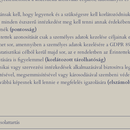
vánsak kell, hogy legyenek és a szükségesre kell korlátozódniu
 minden észszerű intézkedést meg kell tenni annak érdekében,
ítsék
(pontosság)
tettek azonosítását csak a személyes adatok kezelése céljainak 
ülhet sor, amennyiben a személyes adatok kezelésére a GDPR 8
statisztikai célból kerül majd sor, az e rendeletben az Érintet
jtására is figyelemmel
(korlátozott tárolhatóság)
ikai vagy szervezési intézkedések alkalmazásával biztosítva le
esztésével, megsemmisítésével vagy károsodásával szembeni véde
ovábbá képesnek kell lennie e megfelelés igazolására
(elszámol
solattartás