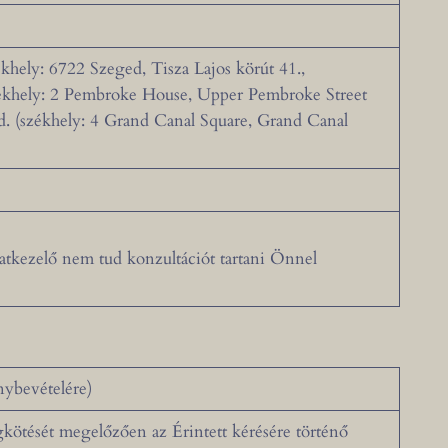
ékhely: 6722 Szeged, Tisza Lajos körút 41.,
zékhely: 2 Pembroke House, Upper Pembroke Street
d. (székhely: 4 Grand Canal Square, Grand Canal
tkezelő nem tud konzultációt tartani Önnel
énybevételére)
gkötését megelőzően az Érintett kérésére történő