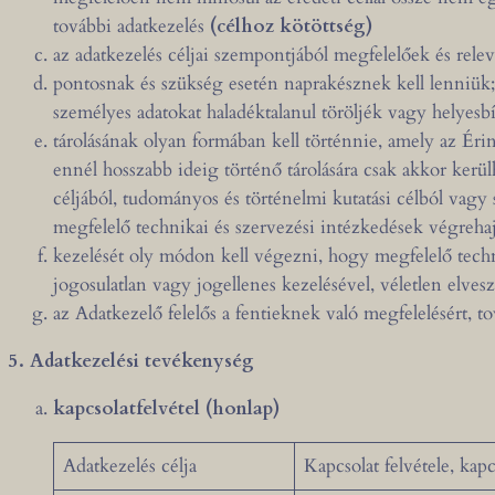
további adatkezelés
(célhoz kötöttség)
az adatkezelés céljai szempontjából megfelelőek és rele
pontosnak és szükség esetén naprakésznek kell lenniük;
személyes adatokat haladéktalanul töröljék vagy helyesb
tárolásának olyan formában kell történnie, amely az Érin
ennél hosszabb ideig történő tárolására csak akkor ker
céljából, tudományos és történelmi kutatási célból vagy 
megfelelő technikai és szervezési intézkedések végreha
kezelését oly módon kell végezni, hogy megfelelő techn
jogosulatlan vagy jogellenes kezelésével, véletlen elv
az Adatkezelő felelős a fentieknek való megfelelésért, t
5. Adatkezelési tevékenység
kapcsolatfelvétel (honlap)
Adatkezelés célja
Kapcsolat felvétele, kapc