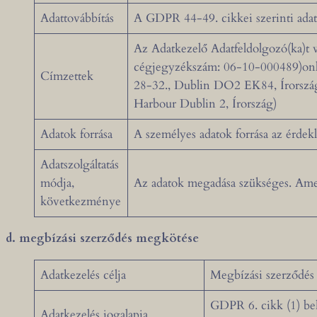
Adattovábbítás
A GDPR 44-49. cikkei szerinti adat
Az Adatkezelő Adatfeldolgozó(ka)t ve
cégjegyzékszám: 06-10-000489)onli
Címzettek
28-32., Dublin DO2 EK84, Írország)
Harbour Dublin 2, Írország)
Adatok forrása
A személyes adatok forrása az érdek
Adatszolgáltatás
módja,
Az adatok megadása szükséges. Ame
következménye
d. megbízási szerződés megkötése
Adatkezelés célja
Megbízási szerződés m
GDPR 6. cikk (1) bek
Adatkezelés jogalapja