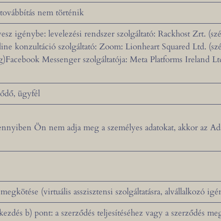
továbbítás nem történik
sz igénybe: levelezési rendszer szolgáltató: Rackhost Zrt. (sz
ne konzultáció szolgáltató: Zoom: Lionheart Squared Ltd. (s
Facebook Messenger szolgáltatója: Meta Platforms Ireland Lt
lődő, ügyfél
nnyiben Ön nem adja meg a személyes adatokat, akkor az Ada
egkötése (virtuális asszisztensi szolgáltatásra, alvállalkozó ig
ezdés b) pont: a szerződés teljesítéséhez vagy a szerződés me