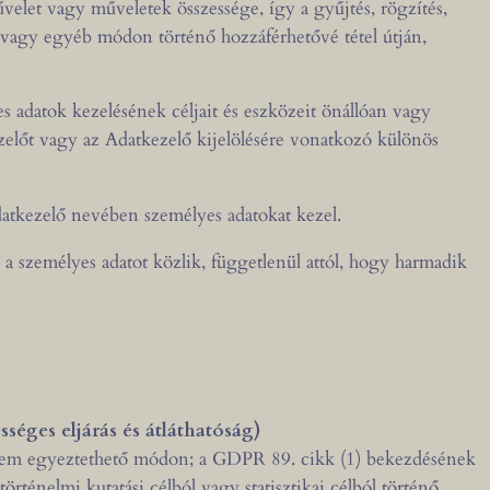
let vagy műveletek összessége, így a gyűjtés, rögzítés,
ztés vagy egyéb módon történő hozzáférhetővé tétel útján,
 adatok kezelésének céljait és eszközeit önállóan vagy
ezelőt vagy az Adatkezelő kijelölésére vonatkozó különös
atkezelő nevében személyes adatokat kezel.
a személyes adatot közlik, függetlenül attól, hogy harmadik
ességes eljárás és átláthatóság)
ze nem egyeztethető módon; a GDPR 89. cikk (1) bekezdésének
ténelmi kutatási célból vagy statisztikai célból történő