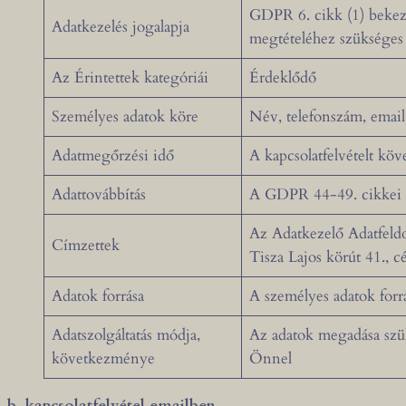
GDPR 6. cikk (1) bekezd
Adatkezelés jogalapja
megtételéhez szükséges
Az Érintettek kategóriái
Érdeklődő
Személyes adatok köre
Név, telefonszám, emai
Adatmegőrzési idő
A kapcsolatfelvételt köv
Adattovábbítás
A GDPR 44-49. cikkei s
Az Adatkezelő Adatfeldol
Címzettek
Tisza Lajos körút 41.,
Adatok forrása
A személyes adatok for
Adatszolgáltatás módja,
Az adatok megadása szü
következménye
Önnel
b. kapcsolatfelvétel emailben