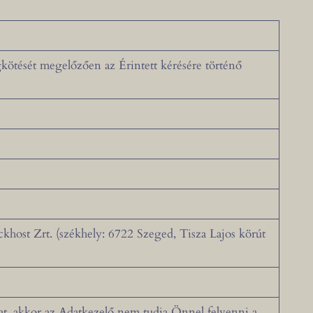
gkötését megelőzően az Érintett kérésére történő
ckhost Zrt. (székhely: 6722 Szeged, Tisza Lajos körút
, akkor az Adatkezelő nem tudja Önnel felvenni a