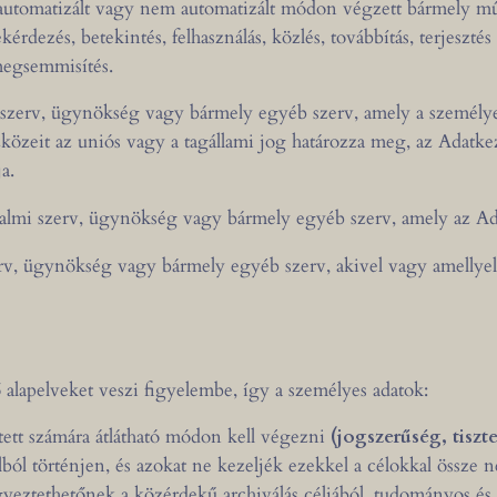
tomatizált vagy nem automatizált módon végzett bármely műve
 lekérdezés, betekintés, felhasználás, közlés, továbbítás, terjes
 megsemmisítés.
 szerv, ügynökség vagy bármely egyéb szerv, amely a személyes
szközeit az uniós vagy a tagállami jog határozza meg, az Adatk
a.
talmi szerv, ügynökség vagy bármely egyéb szerv, amely az Ad
rv, ügynökség vagy bármely egyéb szerv, akivel vagy amellyel 
alapelveket veszi figyelembe, így a személyes adatok:
ntett számára átlátható módon kell végezni
(jogszerűség, tiszt
élból történjen, és azokat ne kezeljék ezekkel a célokkal öss
eztethetőnek a közérdekű archiválás céljából, tudományos és tör