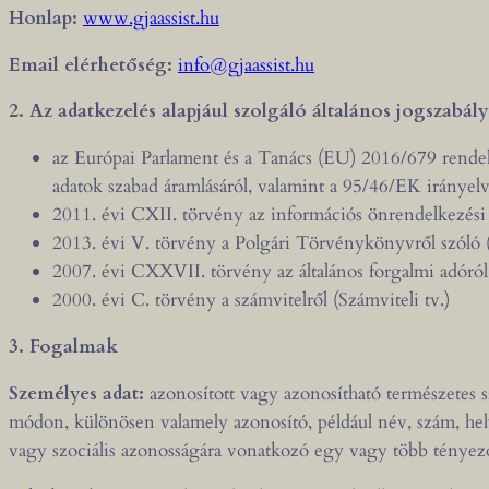
Honlap:
www.gjaassist.hu
Email elérhetőség:
info@gjaassist.hu
2. Az adatkezelés alapjául szolgáló általános jogszabál
az Európai Parlament és a Tanács (EU) 2016/679 rendele
adatok szabad áramlásáról, valamint a 95/46/EK irányel
2011. évi CXII. törvény az információs önrendelkezési j
2013. évi V. törvény a Polgári Törvénykönyvről szóló (
2007. évi CXXVII. törvény az általános forgalmi adóról
2000. évi C. törvény a számvitelről (Számviteli tv.)
3. Fogalmak
Személyes adat:
azonosított vagy azonosítható természetes s
módon, különösen valamely azonosító, például név, szám, helym
vagy szociális azonosságára vonatkozó egy vagy több tényező a