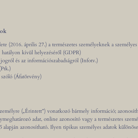
yok
te (2016. április 27.) a természetes személyeknek a személyes 
v hatályon kívül helyezéséről (GDPR)
ogról és az információszabadságról (Infotv.)
Ptk.)
 szóló (Áfatörvény)
zemélyre („Érintett”) vonatkozó bármely információ; azonosíth
eghatározó adat, online azonosító vagy a természetes személy te
lapján azonosítható. Ilyen tipikus személyes adatok különösen: