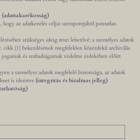
k
(adattakarékosság)
 hogy az adatkezelés céljai szempontjából pontatlan
eléréséhez szükséges ideig teszi lehetővé; a személyes adatok
9. cikk (1) bekezdésének megfelelően közérdekű archiválás
tek jogainak és szabadságainak védelme érdekében előírt
gyen a személyes adatok megfelelő biztonsága, az adatok
lmet is ideértve
(integritás és bizalmas jelleg)
tathatóság)