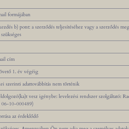
mail formájában
ezdés b) pont: a szerződés teljesítéséhez vagy a szerződés me
 szükséges
ail cím
követő 1. év végéig
 szerinti adattovábbítás nem történik
dolgozó(ka)t vesz igénybe: levelezési rendszer szolgáltató: Ra
: 06-10-000489)
orrása az érdeklődő
szükséges. Amennyiben Ön nem adja meg a személyes adatokat