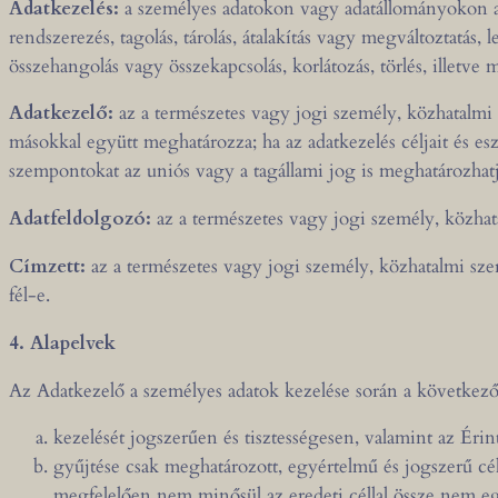
Adatkezelés:
a személyes adatokon vagy adatállományokon au
rendszerezés, tagolás, tárolás, átalakítás vagy megváltoztatás,
összehangolás vagy összekapcsolás, korlátozás, törlés, illetve
Adatkezelő:
az a természetes vagy jogi személy, közhatalmi
másokkal együtt meghatározza; ha az adatkezelés céljait és e
szempontokat az uniós vagy a tagállami jog is meghatározhatj
Adatfeldolgozó:
az a természetes vagy jogi személy, közha
Címzett:
az a természetes vagy jogi személy, közhatalmi sze
fél-e.
4. Alapelvek
Az Adatkezelő a személyes adatok kezelése során a következő 
kezelését jogszerűen és tisztességesen, valamint az Éri
gyűjtése csak meghatározott, egyértelmű és jogszerű c
megfelelően nem minősül az eredeti céllal össze nem egy